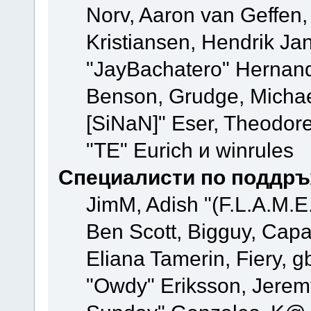
Norv, Aaron van Geffen,
Kristiansen, Hendrik Ja
"JayBachatero" Hernand
Benson, Grudge, Michael
[SiNaN]" Eser, Theodore
"TE" Eurich и winrules
Специалисти по поддръ
JimM, Adish "(F.L.A.M.E.
Ben Scott, Bigguy, Cap
Eliana Tamerin, Fiery, g
"Owdy" Eriksson, Jeremy 