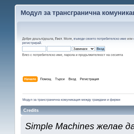
Модул за трансгранична комуник
Добре дошъл/дошла,
Гост
. Моля,
въведи своето потребителско име
или
регистрирай
.
Влез с потребителско име, парола и продължителност на сесията
Начало
Помощ
Търси
Вход
Регистрация
Модул за трансгранична комуникация между граждани и фирми
Credits
Simple Machines желае д