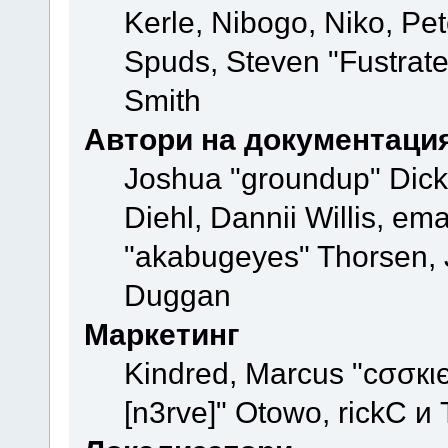
Kerle, Nibogo, Niko, Pet
Spuds, Steven "Fustrate
Smith
Автори на документаци
Joshua "groundup" Dicke
Diehl, Dannii Willis, e
"akabugeyes" Thorsen, J
Duggan
Маркетинг
Kindred, Marcus "cσσкι
[n3rve]" Otowo, rickC и