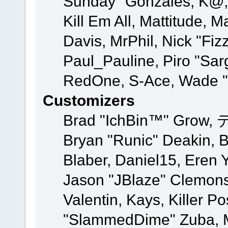
Sunday" Gonzales, K@, 
Kill Em All, Mattitude, M
Davis, MrPhil, Nick "Fiz
Paul_Pauline, Piro "Sar
RedOne, S-Ace, Wade "
Customizers
Brad "IchBin™" Grow, 
Bryan "Runic" Deakin, 
Blaber, Daniel15, Eren 
Jason "JBlaze" Clemons
Valentin, Kays, Killer P
"SlammedDime" Zuba, M