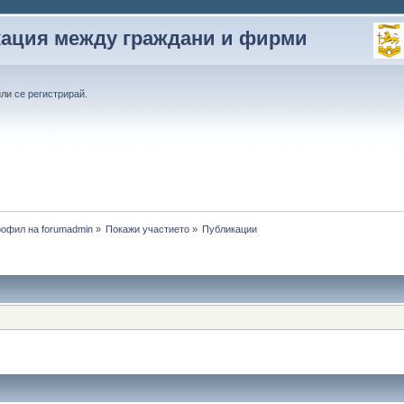
кация между граждани и фирми
или
се регистрирай
.
офил на forumadmin
»
Покажи участието
»
Публикации