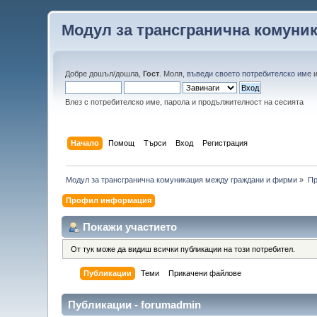
Модул за трансгранична комуни
Добре дошъл/дошла,
Гост
. Моля,
въведи своето потребителско име
Влез с потребителско име, парола и продължителност на сесията
Начало
Помощ
Търси
Вход
Регистрация
Модул за трансгранична комуникация между граждани и фирми
»
Пр
Профил информация
Покажи участието
От тук може да видиш всички публикации на този потребител.
Публикации
Теми
Прикачени файлове
Публикации - forumadmin