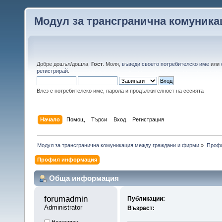
Модул за трансгранична комуник
Добре дошъл/дошла,
Гост
. Моля,
въведи своето потребителско име
или
регистрирай
.
Влез с потребителско име, парола и продължителност на сесията
Начало
Помощ
Търси
Вход
Регистрация
Модул за трансгранична комуникация между граждани и фирми
»
Профи
Профил информация
Обща информация
forumadmin 
Публикации:
Administrator
Възраст: