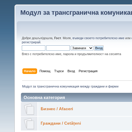
Модул за трансгранична комуник
Добре дошъл/дошла,
Гост
. Моля,
въведи своето потребителско име
или
регистрирай
.
Влез с потребителско име, парола и продължителност на сесията
Начало
Помощ
Търси
Вход
Регистрация
Модул за трансгранична комуникация между граждани и фирми
Основна категория
Бизнес / Аfaceri
Граждани / Cetățeni