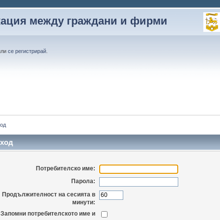
кация между граждани и фирми
или
се регистрирай
.
од
ход
Потребителско име:
Парола:
Продължителност на сесията в
минути:
Запомни потребителското име и