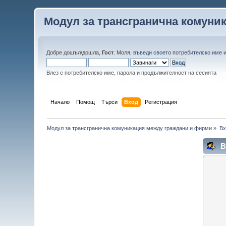
Модул за трансгранична комуни
Добре дошъл/дошла,
Гост
. Моля,
въведи своето потребителско име
Влез с потребителско име, парола и продължителност на сесията
Начало
Помощ
Търси
Вход
Регистрация
Модул за трансгранична комуникация между граждани и фирми
»
Вх
В