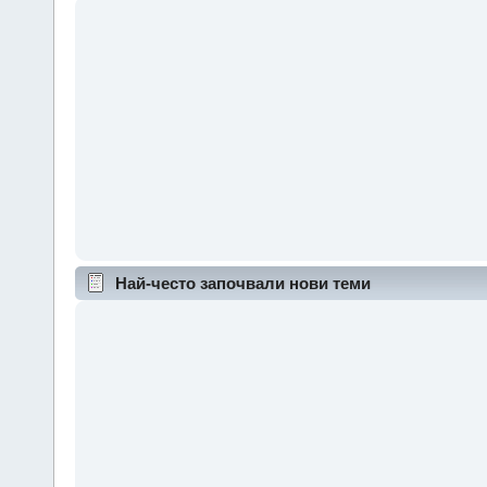
Най-често започвали нови теми