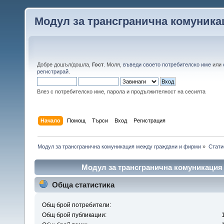
Модул за трансгранична комуник
Добре дошъл/дошла,
Гост
. Моля,
въведи своето потребителско име
или
регистрирай
.
Влез с потребителско име, парола и продължителност на сесията
Начало
Помощ
Търси
Вход
Регистрация
Модул за трансгранична комуникация между граждани и фирми
»
Стати
Модул за трансгранична комуникация
Обща статистика
Общ брой потребители:
Общ брой публикации: