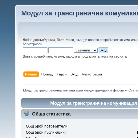
Модул за трансгранична комуник
Добре дошъл/дошла,
Гост
. Моля,
въведи своето потребителско име
или
регистрирай
.
Влез с потребителско име, парола и продължителност на сесията
Начало
Помощ
Търси
Вход
Регистрация
Модул за трансгранична комуникация между граждани и фирми
»
Стати
Модул за трансгранична комуникация
Обща статистика
Общ брой потребители:
Общ брой публикации: