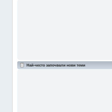
Най-често започвали нови теми