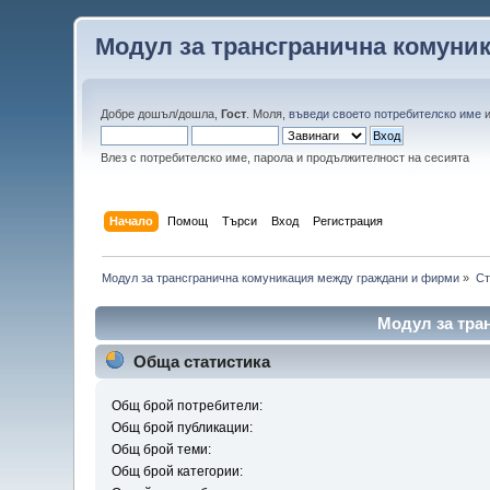
Модул за трансгранична комуни
Добре дошъл/дошла,
Гост
. Моля,
въведи своето потребителско име
Влез с потребителско име, парола и продължителност на сесията
Начало
Помощ
Търси
Вход
Регистрация
Модул за трансгранична комуникация между граждани и фирми
»
Ст
Модул за тра
Обща статистика
Общ брой потребители:
Общ брой публикации:
Общ брой теми:
Общ брой категории: