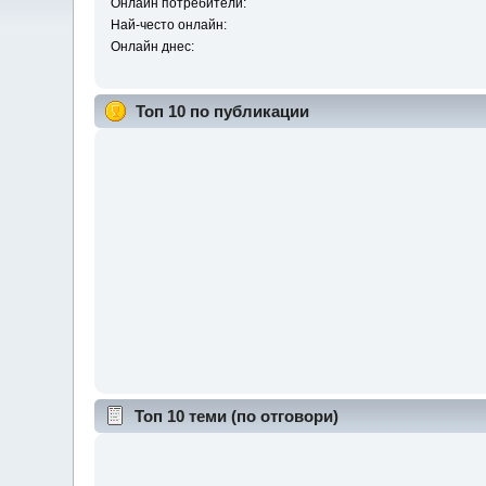
Онлайн потребители:
Най-често онлайн:
Онлайн днес:
Топ 10 по публикации
Топ 10 теми (по отговори)