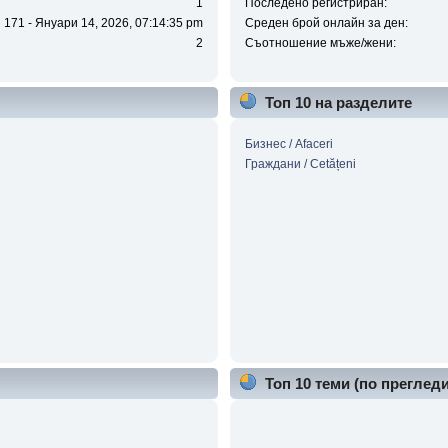
1
Последено регистриран:
171 - Януари 14, 2026, 07:14:35 pm
Среден брой онлайн за ден:
2
Съотношение мъже/жени:
Топ 10 на разделите
Бизнес / Аfaceri
Граждани / Cetățeni
Топ 10 теми (по прегледи