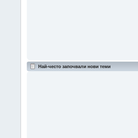
Най-често започвали нови теми