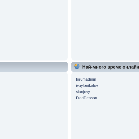
Най-много време онлай
forumadmin
ivaylonikolov
stanjovy
FredDeason