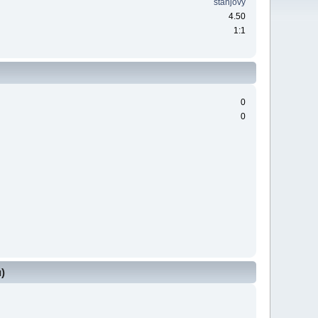
stanjovy
4.50
1:1
0
0
)