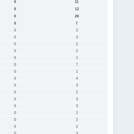
0
11
0
12
0
28
0
7
0
2
0
3
0
2
0
2
0
1
0
7
0
1
0
4
0
3
0
2
0
3
0
3
0
2
0
2
0
2
0
3