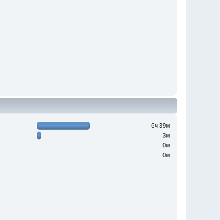
н
6ч 39м
3м
0м
0м