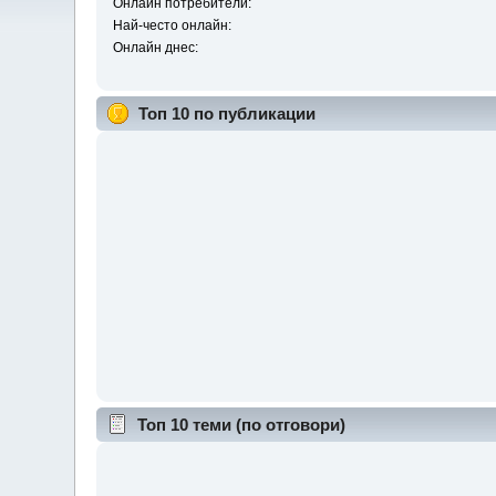
Онлайн потребители:
Най-често онлайн:
Онлайн днес:
Топ 10 по публикации
Топ 10 теми (по отговори)