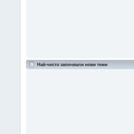
Най-често започвали нови теми