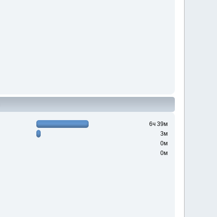
н
6ч 39м
3м
0м
0м