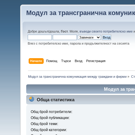
Модул за трансгранична комуни
Добре дошъл/дошла,
Гост
. Моля,
въведи своето потребителско име
Влез с потребителско име, парола и продължителност на сесията
Начало
Помощ
Търси
Вход
Регистрация
Модул за трансгранична комуникация между граждани и фирми
»
Ст
Модул за тра
Обща статистика
Общ брой потребители:
Общ брой публикации:
Общ брой теми:
Общ брой категории: