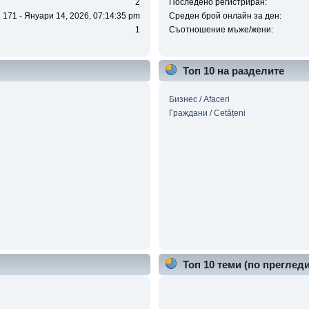
2
Последено регистриран:
171 - Януари 14, 2026, 07:14:35 pm
Среден брой онлайн за ден:
1
Съотношение мъже/жени:
Топ 10 на разделите
Бизнес / Аfaceri
Граждани / Cetățeni
Топ 10 теми (по прегледи