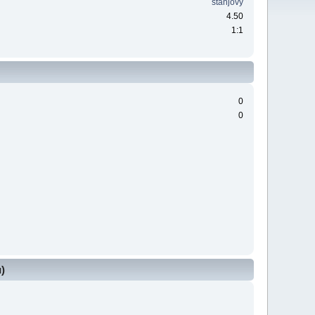
stanjovy
4.50
1:1
0
0
)