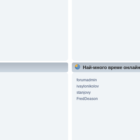
Най-много време онлай
forumadmin
ivaylonikolov
stanjovy
FredDeason