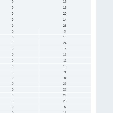
0
16
0
16
0
20
0
14
0
28
0
3
0
13
0
24
0
15
0
13
0
11
0
15
0
9
0
8
0
26
0
27
0
24
0
28
0
5
0
16