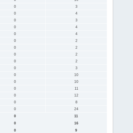
0
3
0
4
0
3
0
4
0
4
0
2
0
2
0
2
0
2
0
3
0
10
0
10
0
11
0
12
0
8
0
24
0
11
0
16
0
9